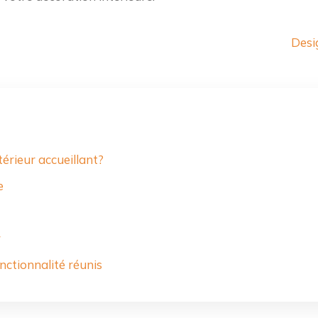
Desig
érieur accueillant?
e
r
nctionnalité réunis