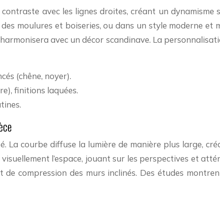
es contraste avec les lignes droites, créant un dynamisme
c des moulures et boiseries, ou dans un style moderne et 
s’harmonisera avec un décor scandinave. La personnalisation
ncés (chêne, noyer).
re), finitions laquées.
tines.
èce
té. La courbe diffuse la lumière de manière plus large, c
 visuellement l’espace, jouant sur les perspectives et att
ffet de compression des murs inclinés. Des études montre