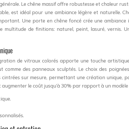
e générale. Le chêne massif offre robustesse et chaleur rus
able, est idéal pour une ambiance légère et naturelle. C
le important. Une porte en chêne foncé crée une ambiance 
 multitude de finitions: naturel, peint, lasuré, vernis. U
unique
tégration de vitraux colorés apporte une touche artistiqu
ut comme des panneaux sculptés. Le choix des poignées 
cintrées sur mesure, permettant une création unique, pa
nt augmenter le coût jusqu’à 30% par rapport à un modèle
tique.
sonnalisés.
ion et entretien