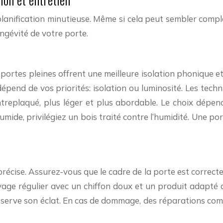
 planification minutieuse. Même si cela peut sembler comple
ongévité de votre porte.
s portes pleines offrent une meilleure isolation phonique e
épend de vos priorités: isolation ou luminosité. Les techn
ntreplaqué, plus léger et plus abordable. Le choix dépend
mide, privilégiez un bois traité contre l’humidité. Une 
précise. Assurez-vous que le cadre de la porte est correc
ttoyage régulier avec un chiffon doux et un produit adapt
réserve son éclat. En cas de dommage, des réparations comm