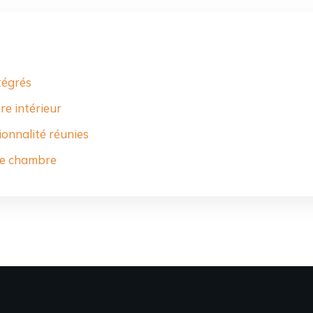
tégrés
re intérieur
ionnalité réunies
tre chambre